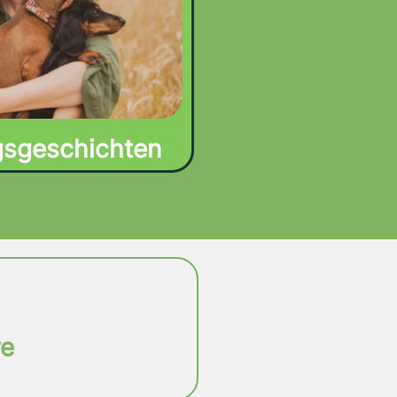
gsgeschichten
re