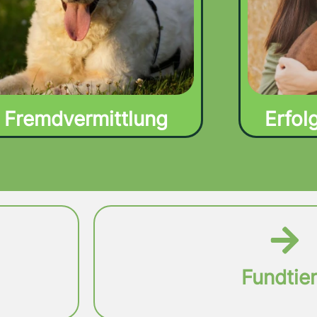
Fremdvermittlung​
Erfol
Fundtie