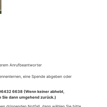
nserem Anrufbeantworter
kennenlernen, eine Spende abgeben oder
: 06432 6638 (Wenn keiner abhebt,
n Sie dann umgehend zurück.)
inen
dringenden Notfall,
dann wählen Sie bitte