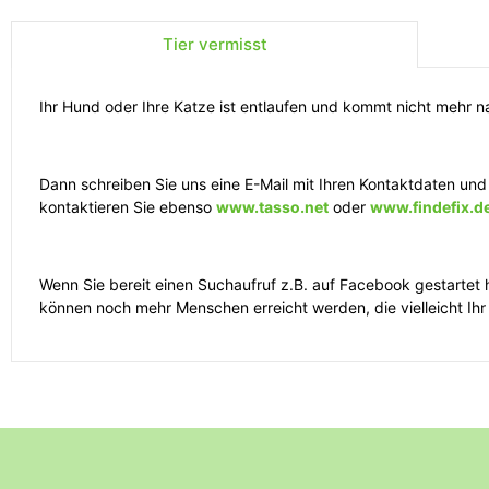
Tier vermisst
Ihr Hund oder Ihre Katze ist entlaufen und kommt nicht mehr 
Sie haben ein Haustier oder ein Wildtier gefunden und benötige
Tierquälerei
Häufig erhalten wir Anrufe bezüglich freilaufender Hunde und s
Dann wenden Sie sich bitte an das zuständige Veterinäramt in
Rufen Sie (gerne auch anonym) bei der Kreisverwaltung an und 
Dann schreiben Sie uns eine E-Mail mit Ihren Kontaktdaten und 
kontaktieren Sie ebenso
Zum Veterinäramt Bad Ems
www.tasso.net
oder
www.findefix.d
Freilaufender Hund
Sollten Sie auf einen freilaufenden Hund sehen, warten Sie bi
Wenn Sie bereit einen Suchaufruf z.B. auf Facebook gestartet 
Hunde etwas voraus und die Besitzer sind nicht weit entfernt.
können noch mehr Menschen erreicht werden, die vielleicht Ih
Treffen Sie unmittelbar auf einen freilaufenden Hund, verhalte
vorsichtig mit einer Leine am Halsband zu sichern. Ist nach ein
kontaktieren Sie uns telefonisch und wir besprechen das weite
Bösartiger Hund
Bitte kontaktieren Sie die Polizei (VG Diez, Telefon 06432 6010