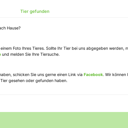
Tier gefunden
nach Hause?
n Hilfe?
treunender Katzen. Anbei eine kurze Erklärung, wie in solchen Fällen
 Bad Ems.
lassen Sie sich zum Veterinäramt durchstellen.
einem Foto Ihres Tieres. Sollte Ihr Tier bei uns abgegeben werden, m
e
und melden Sie Ihre Tiersuche.
tte einen Augenblick und halten Sie Ausschau nach dem Besitzer oder 
haben, schicken Sie uns gerne einen Link via
Facebook
. Wir können 
r Tier gesehen oder gefunden haben.
n Sie sich bitte ruhig. Kommt er auf Sie zu und sucht Ihre Nähe? Sie
igen Minuten kein Besitzer in Sicht oder sieht der Hund verletzt oder
re Vorgehen.
) zur Sicherstellung des Tieres.