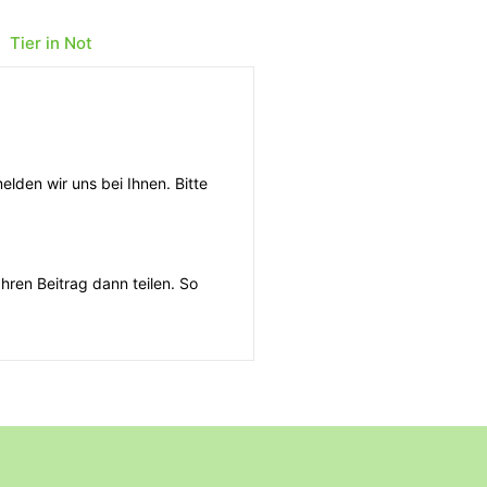
Tier in Not
 vorzugehen ist:
elden wir uns bei Ihnen. Bitte
seinen Rufen. Häufig laufen
Ihren Beitrag dann teilen. So
 können dann versuchen, ihn
 vernachlässigt aus, dann