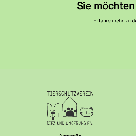
Sie möchten
Streunende Katze/Kater
Erfahre mehr zu d
Immer wieder erreichen uns Anrufe über streunende Katzen oder 
die Katze zu einem Haushalt gehört und als Freigänger lediglich
krank.
Findet sich kein Besitzer oder sieht das Tier stark (!) vernachl
besprechen.
Bei verwilderten Hauskatzen können wir eine Lebendfalle bei Ih
Verletzte Tiere
Finden Sie ein verletztes Haustier, so rufen Sie uns im Tierh
geholfen werden, wenn Sie sie direkt zu einem nahegelegenen Tie
an.
Aarstraße