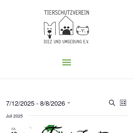
Veran
Ve
7/12/2025
 - 
8/8/2026
Suche
Liste
Datum
An
Such
wählen.
Juli 2025
Na
und
SA.