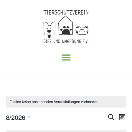
Es sind keine anstehenden Veranstaltungen vorhanden.
Veran
Ve
8/2026
Suche
Mona
Datum
An
Such
wählen.